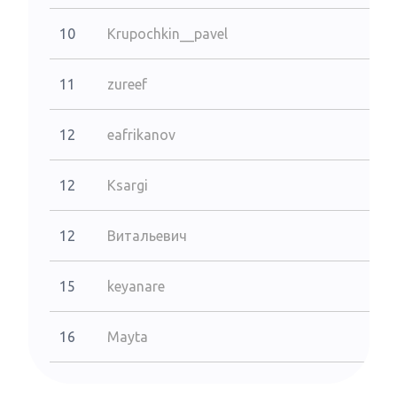
10
Krupochkin__pavel
11
zureef
12
eafrikanov
12
Ksargi
12
Витальевич
15
keyanare
16
Mayta