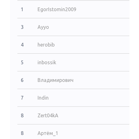
1
EgorIstomin2009
3
Ayyo
4
herobib
5
inbossik
6
Владимирович
7
Indin
8
Zert04kA
8
Артём_1